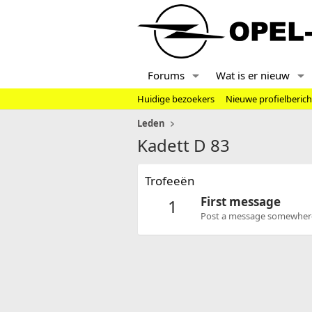
Forums
Wat is er nieuw
Huidige bezoekers
Nieuwe profielberic
Leden
Kadett D 83
Trofeeën
First message
1
Post a message somewhere o