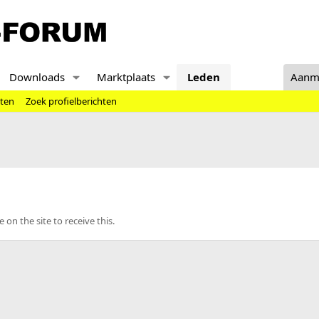
Downloads
Marktplaats
Leden
Aanm
hten
Zoek profielberichten
n the site to receive this.