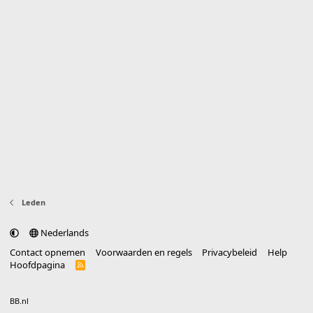
Leden
Nederlands
Contact opnemen
Voorwaarden en regels
Privacybeleid
Help
Hoofdpagina
R
S
S
®
Community platform by XenForo
© 2010-2025 XenForo Ltd.
vertaald door
BB.nl