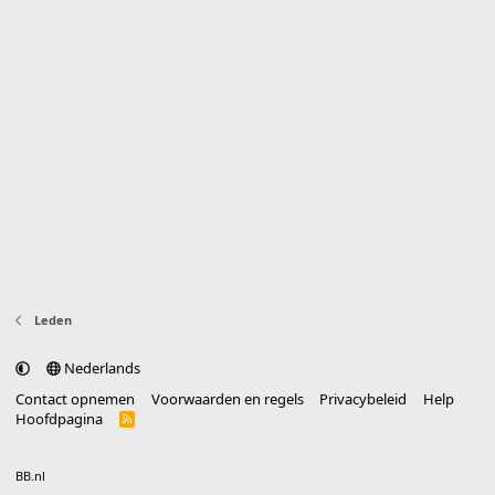
Leden
Nederlands
Contact opnemen
Voorwaarden en regels
Privacybeleid
Help
Hoofdpagina
R
S
S
®
Community platform by XenForo
© 2010-2025 XenForo Ltd.
vertaald door
BB.nl