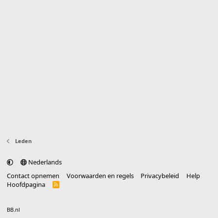
Leden
Nederlands
Contact opnemen
Voorwaarden en regels
Privacybeleid
Help
Hoofdpagina
R
S
S
®
Community platform by XenForo
© 2010-2025 XenForo Ltd.
vertaald door
BB.nl