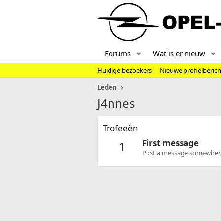
Forums
Wat is er nieuw
Huidige bezoekers
Nieuwe profielberic
Leden
J4nnes
Trofeeën
First message
1
Post a message somewhere o