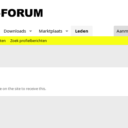
Downloads
Marktplaats
Leden
Aanm
hten
Zoek profielberichten
n the site to receive this.