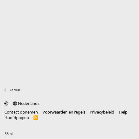
Leden
Nederlands
Contact opnemen
Voorwaarden en regels
Privacybeleid
Help
Hoofdpagina
R
S
S
®
Community platform by XenForo
© 2010-2025 XenForo Ltd.
vertaald door
BB.nl