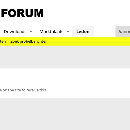
Downloads
Marktplaats
Leden
Aanm
hten
Zoek profielberichten
n the site to receive this.