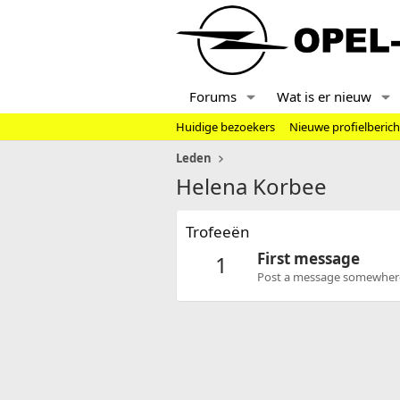
Forums
Wat is er nieuw
Huidige bezoekers
Nieuwe profielberic
Leden
Helena Korbee
Trofeeën
First message
1
Post a message somewhere o