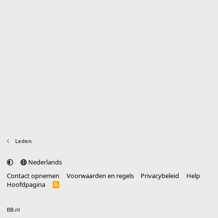
Leden
Nederlands
Contact opnemen
Voorwaarden en regels
Privacybeleid
Help
Hoofdpagina
R
S
S
®
Community platform by XenForo
© 2010-2025 XenForo Ltd.
vertaald door
BB.nl