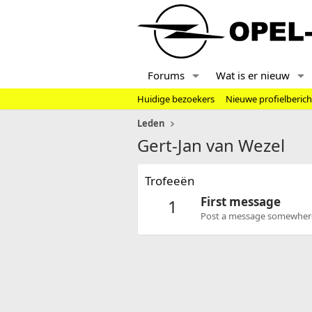
Forums
Wat is er nieuw
Huidige bezoekers
Nieuwe profielberic
Leden
Gert-Jan van Wezel
Trofeeën
First message
1
Post a message somewhere o