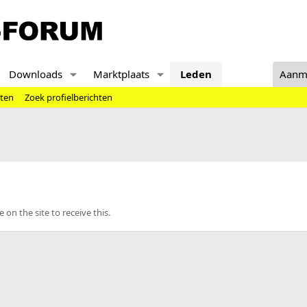
Downloads
Marktplaats
Leden
Aanm
hten
Zoek profielberichten
n the site to receive this.