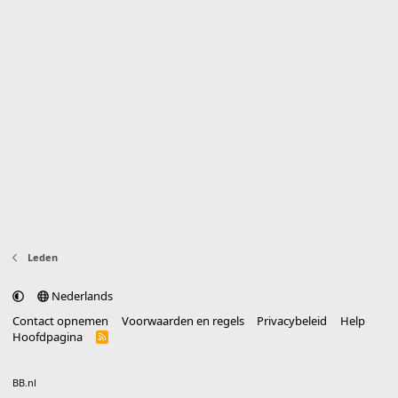
Leden
Nederlands
Contact opnemen
Voorwaarden en regels
Privacybeleid
Help
Hoofdpagina
R
S
S
®
Community platform by XenForo
© 2010-2025 XenForo Ltd.
vertaald door
BB.nl