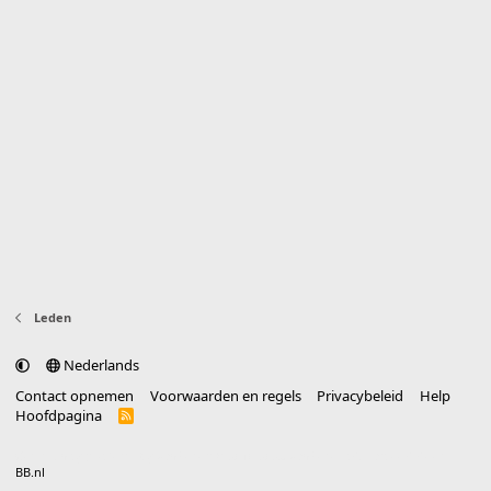
Leden
Nederlands
Contact opnemen
Voorwaarden en regels
Privacybeleid
Help
Hoofdpagina
R
S
S
®
Community platform by XenForo
© 2010-2025 XenForo Ltd.
vertaald door
BB.nl