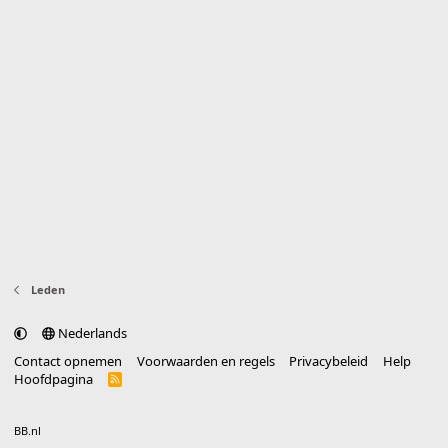
Leden
Nederlands
Contact opnemen
Voorwaarden en regels
Privacybeleid
Help
Hoofdpagina
R
S
S
®
Community platform by XenForo
© 2010-2025 XenForo Ltd.
vertaald door
BB.nl