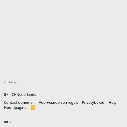
Leden
Nederlands
Contact opnemen
Voorwaarden en regels
Privacybeleid
Help
Hoofdpagina
R
S
S
®
Community platform by XenForo
© 2010-2025 XenForo Ltd.
vertaald door
BB.nl