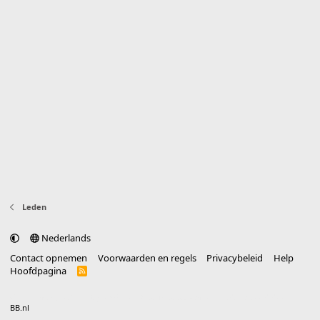
Leden
Nederlands
Contact opnemen
Voorwaarden en regels
Privacybeleid
Help
Hoofdpagina
R
S
S
®
Community platform by XenForo
© 2010-2025 XenForo Ltd.
vertaald door
BB.nl