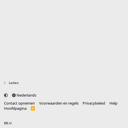
Leden
Nederlands
Contact opnemen
Voorwaarden en regels
Privacybeleid
Help
Hoofdpagina
R
S
S
®
Community platform by XenForo
© 2010-2025 XenForo Ltd.
vertaald door
BB.nl