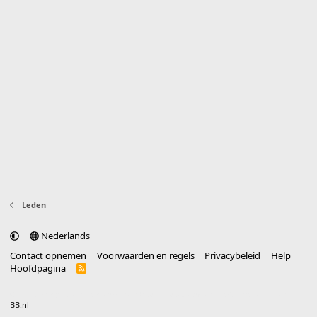
Leden
Nederlands
Contact opnemen
Voorwaarden en regels
Privacybeleid
Help
Hoofdpagina
R
S
S
®
Community platform by XenForo
© 2010-2025 XenForo Ltd.
vertaald door
BB.nl