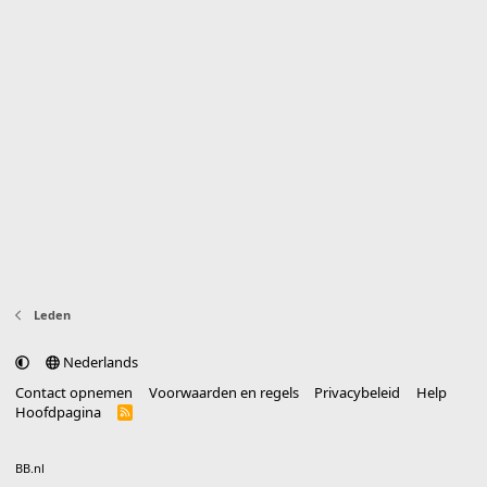
Leden
Nederlands
Contact opnemen
Voorwaarden en regels
Privacybeleid
Help
Hoofdpagina
R
S
S
®
Community platform by XenForo
© 2010-2025 XenForo Ltd.
vertaald door
BB.nl