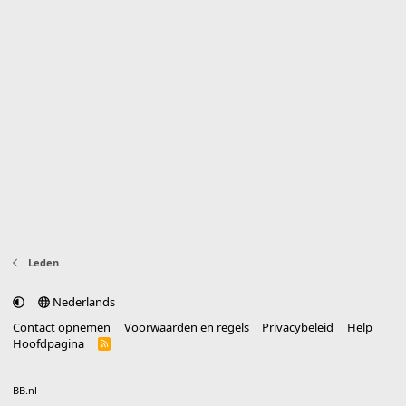
Leden
Nederlands
Contact opnemen
Voorwaarden en regels
Privacybeleid
Help
Hoofdpagina
R
S
S
®
Community platform by XenForo
© 2010-2025 XenForo Ltd.
vertaald door
BB.nl