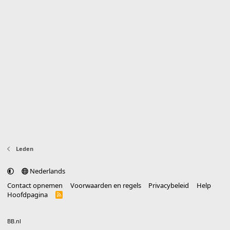
Leden
Nederlands
Contact opnemen
Voorwaarden en regels
Privacybeleid
Help
Hoofdpagina
R
S
S
®
Community platform by XenForo
© 2010-2025 XenForo Ltd.
vertaald door
BB.nl