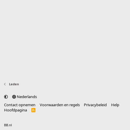
Leden
Nederlands
Contact opnemen
Voorwaarden en regels
Privacybeleid
Help
Hoofdpagina
R
S
S
®
Community platform by XenForo
© 2010-2025 XenForo Ltd.
vertaald door
BB.nl