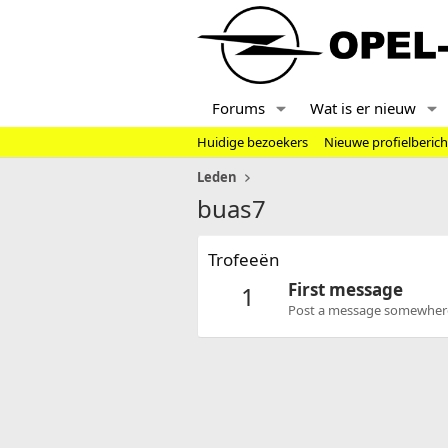
Forums
Wat is er nieuw
Huidige bezoekers
Nieuwe profielberic
Leden
buas7
Trofeeën
First message
1
Post a message somewhere o