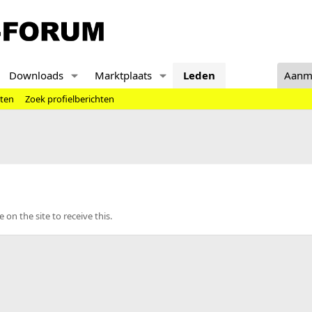
Downloads
Marktplaats
Leden
Aanm
hten
Zoek profielberichten
n the site to receive this.