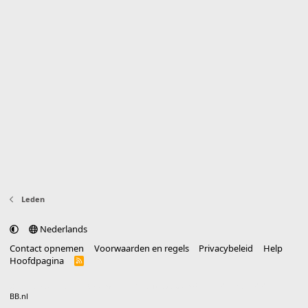
Leden
Nederlands
Contact opnemen
Voorwaarden en regels
Privacybeleid
Help
Hoofdpagina
R
S
S
®
Community platform by XenForo
© 2010-2025 XenForo Ltd.
vertaald door
BB.nl