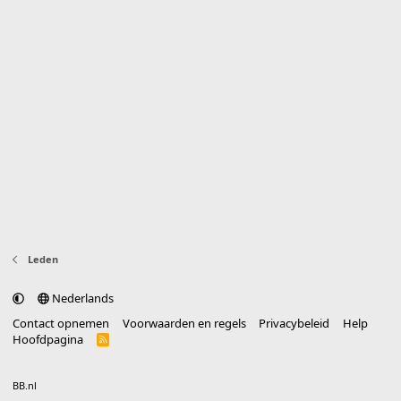
Leden
Nederlands
Contact opnemen
Voorwaarden en regels
Privacybeleid
Help
Hoofdpagina
R
S
S
®
Community platform by XenForo
© 2010-2025 XenForo Ltd.
vertaald door
BB.nl