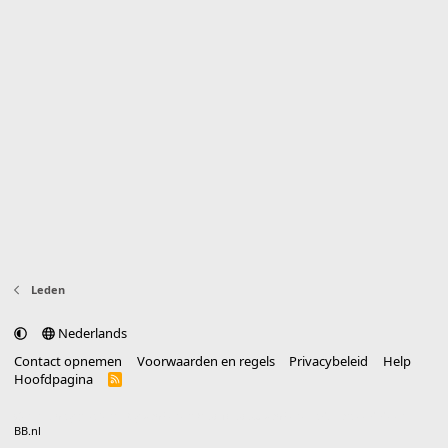
Leden
Nederlands
Contact opnemen
Voorwaarden en regels
Privacybeleid
Help
Hoofdpagina
R
S
S
®
Community platform by XenForo
© 2010-2025 XenForo Ltd.
vertaald door
BB.nl