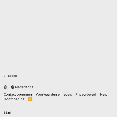
Leden
Nederlands
Contact opnemen
Voorwaarden en regels
Privacybeleid
Help
Hoofdpagina
R
S
S
®
Community platform by XenForo
© 2010-2025 XenForo Ltd.
vertaald door
BB.nl