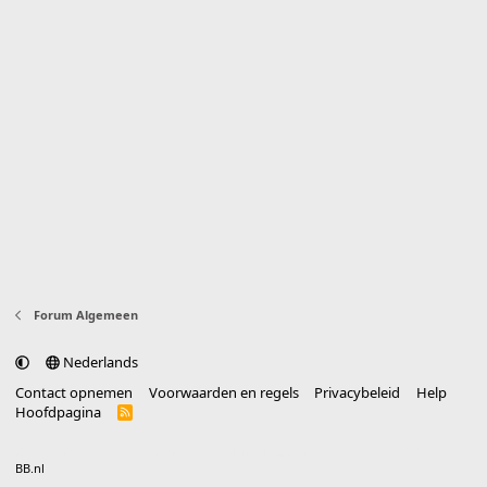
Forum Algemeen
Nederlands
Contact opnemen
Voorwaarden en regels
Privacybeleid
Help
Hoofdpagina
R
S
S
®
Community platform by XenForo
© 2010-2025 XenForo Ltd.
vertaald door
BB.nl