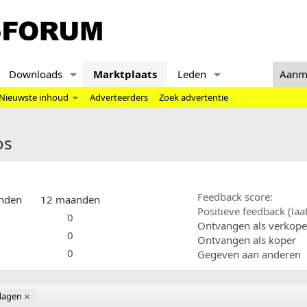
Downloads
Marktplaats
Leden
Aanm
Nieuwste inhoud
Adverteerders
Zoek advertentie
os
Feedback score
nden
12 maanden
Positieve feedback (la
0
Ontvangen als verkope
0
Ontvangen als koper
0
Gegeven aan anderen
dagen