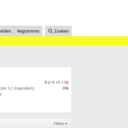
elden
Registreren
Zoeken
0 (
+0
/
0
/
-0
)
atste 12 maanden)
0%
r
Filters