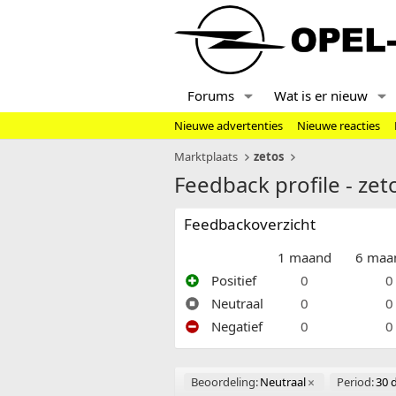
Forums
Wat is er nieuw
Nieuwe advertenties
Nieuwe reacties
Marktplaats
zetos
Feedback profile - zet
Feedbackoverzicht
1 maand
6 maa
Positief
0
0
Neutraal
0
0
Negatief
0
0
Beoordeling:
Neutraal
Period:
30 