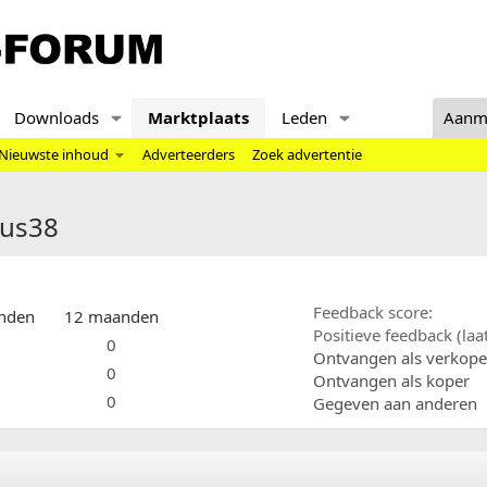
Downloads
Marktplaats
Leden
Aanm
Nieuwste inhoud
Adverteerders
Zoek advertentie
nus38
Feedback score
nden
12 maanden
Positieve feedback (la
0
Ontvangen als verkope
0
Ontvangen als koper
0
Gegeven aan anderen