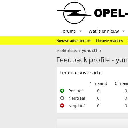
Forums
Wat is er nieuw
Nieuwe advertenties
Nieuwe reacties
Marktplaats
yunus38
Feedback profile - yu
Feedbackoverzicht
1 maand
6 maa
Positief
0
0
Neutraal
0
0
Negatief
0
0