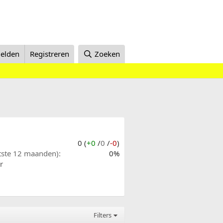
elden
Registreren
Zoeken
0 (
+0
/
0
/
-0
)
atste 12 maanden)
0%
r
Filters