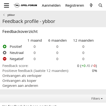
Aanmelden
Registreren
ybbor
Feedback profile - ybbor
Feedbackoverzicht
1 maand
6 maanden
12 maanden
Positief
0
0
0
Neutraal
0
0
0
Negatief
0
0
0
Feedback score
0 (
+0
/
0
/
-0
)
Positieve feedback (laatste 12 maanden)
0%
Ontvangen als verkoper
Ontvangen als koper
Gegeven aan anderen
Filters