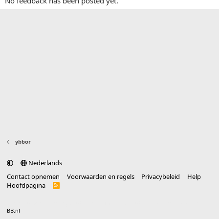
No feedback has been posted yet.
ybbor
Nederlands
Contact opnemen
Voorwaarden en regels
Privacybeleid
Help
Hoofdpagina
R
S
S
®
Community platform by XenForo
© 2010-2025 XenForo Ltd.
vertaald door
BB.nl