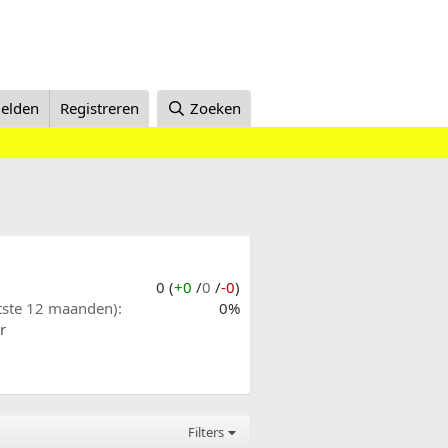
elden
Registreren
Zoeken
0 (
+0
/
0
/
-0
)
atste 12 maanden)
0%
r
Filters