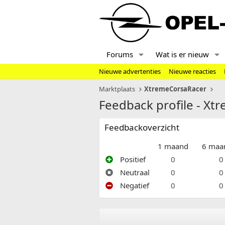
Forums
Wat is er nieuw
Nieuwe advertenties
Nieuwe reacties
Marktplaats
XtremeCorsaRacer
Feedback profile - X
Feedbackoverzicht
1 maand
6 maa
Positief
0
0
Neutraal
0
0
Negatief
0
0