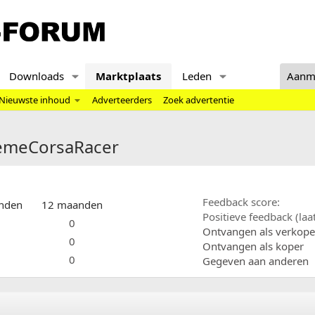
Downloads
Marktplaats
Leden
Aanm
Nieuwste inhoud
Adverteerders
Zoek advertentie
tremeCorsaRacer
Feedback score
nden
12 maanden
Positieve feedback (la
0
Ontvangen als verkope
0
Ontvangen als koper
0
Gegeven aan anderen