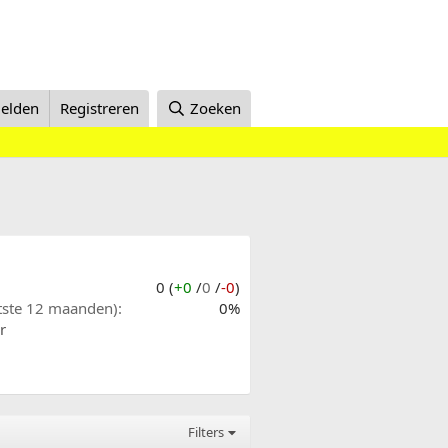
elden
Registreren
Zoeken
0 (
+0
/
0
/
-0
)
atste 12 maanden)
0%
r
Filters