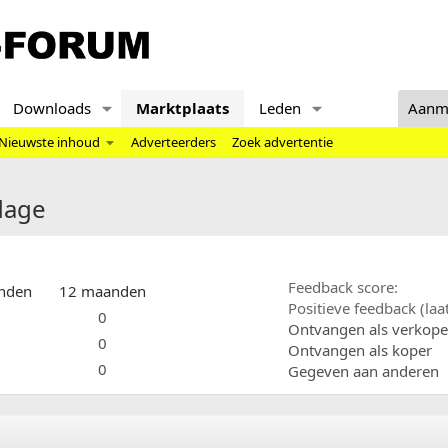
Downloads
Marktplaats
Leden
Aanm
Nieuwste inhoud
Adverteerders
Zoek advertentie
adage
Feedback score
nden
12 maanden
Positieve feedback (la
0
Ontvangen als verkope
0
Ontvangen als koper
0
Gegeven aan anderen