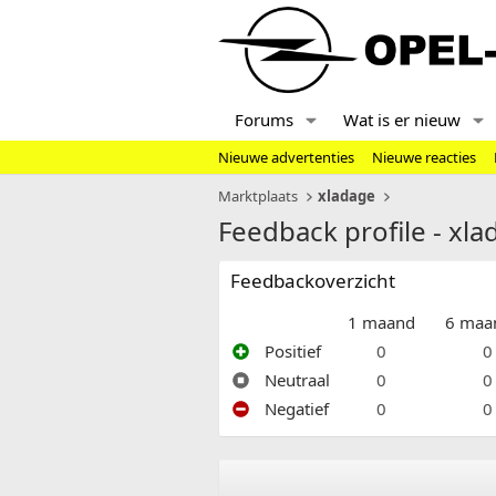
Forums
Wat is er nieuw
Nieuwe advertenties
Nieuwe reacties
Marktplaats
xladage
Feedback profile - xl
Feedbackoverzicht
1 maand
6 maa
Positief
0
0
Neutraal
0
0
Negatief
0
0