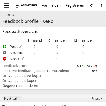
Aanmelden
Registreren
XeRo
Feedback profile - XeRo
Feedbackoverzicht
1 maand
6 maanden
12 maanden
Positief
0
0
0
Neutraal
0
0
0
Negatief
0
0
0
Feedback score
0 (
+0
/
0
/
-0
)
Positieve feedback (laatste 12 maanden)
0%
Ontvangen als verkoper
Ontvangen als koper
Gegeven aan anderen
Neutraal
Filters