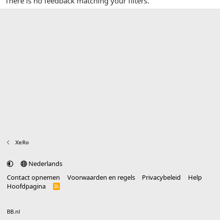
There is no feedback matching your filters.
XeRo
Nederlands
Contact opnemen
Voorwaarden en regels
Privacybeleid
Help
Hoofdpagina
R
S
S
®
Community platform by XenForo
© 2010-2025 XenForo Ltd.
vertaald door
BB.nl