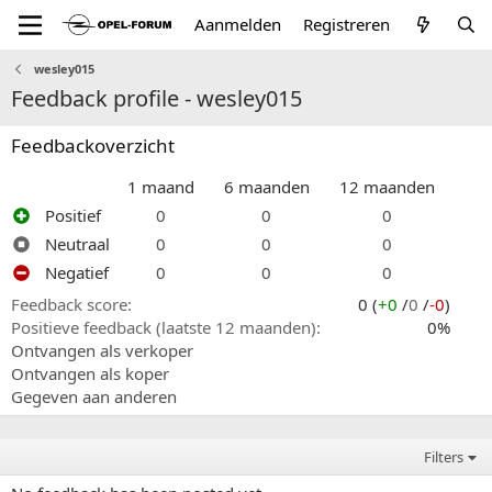
Aanmelden
Registreren
wesley015
Feedback profile - wesley015
Feedbackoverzicht
1 maand
6 maanden
12 maanden
Positief
0
0
0
Neutraal
0
0
0
Negatief
0
0
0
Feedback score
0 (
+0
/
0
/
-0
)
Positieve feedback (laatste 12 maanden)
0%
Ontvangen als verkoper
Ontvangen als koper
Gegeven aan anderen
Filters