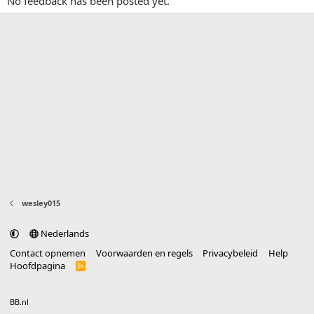
No feedback has been posted yet.
wesley015
Nederlands
Contact opnemen
Voorwaarden en regels
Privacybeleid
Help
Hoofdpagina
R
S
S
®
Community platform by XenForo
© 2010-2025 XenForo Ltd.
vertaald door
BB.nl