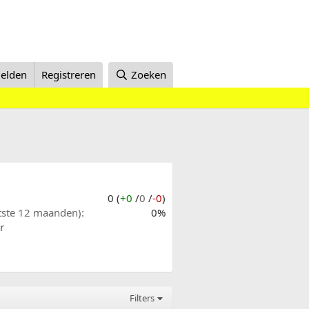
elden
Registreren
Zoeken
0 (
+0
/
0
/
-0
)
atste 12 maanden)
0%
r
Filters