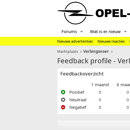
Forums
Wat is er nieuw
Nieuwe advertenties
Nieuwe reacties
Marktplaats
Verlengsnoer
Feedback profile - Ve
Feedbackoverzicht
1 maand
6 maa
Positief
0
0
Neutraal
0
0
Negatief
0
0