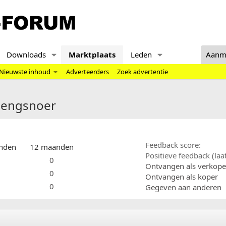
Downloads
Marktplaats
Leden
Aanm
Nieuwste inhoud
Adverteerders
Zoek advertentie
rlengsnoer
Feedback score
nden
12 maanden
Positieve feedback (la
0
Ontvangen als verkope
0
Ontvangen als koper
0
Gegeven aan anderen