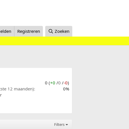
elden
Registreren
Zoeken
0 (
+0
/
0
/
-0
)
atste 12 maanden)
0%
r
Filters