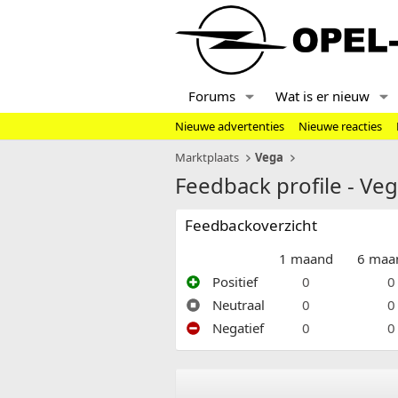
Forums
Wat is er nieuw
Nieuwe advertenties
Nieuwe reacties
Marktplaats
Vega
Feedback profile - Ve
Feedbackoverzicht
1 maand
6 maa
Positief
0
0
Neutraal
0
0
Negatief
0
0