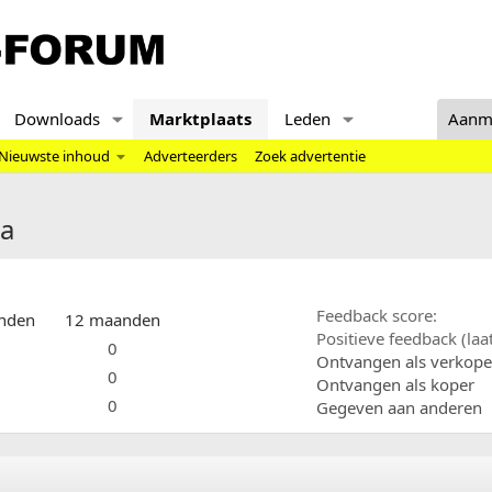
Downloads
Marktplaats
Leden
Aanm
Nieuwste inhoud
Adverteerders
Zoek advertentie
ga
Feedback score
nden
12 maanden
Positieve feedback (la
0
Ontvangen als verkope
0
Ontvangen als koper
0
Gegeven aan anderen