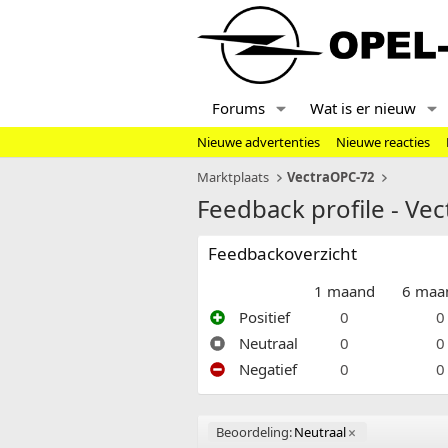
Forums
Wat is er nieuw
Nieuwe advertenties
Nieuwe reacties
Marktplaats
VectraOPC-72
Feedback profile - Ve
Feedbackoverzicht
1 maand
6 maa
Positief
0
0
Neutraal
0
0
Negatief
0
0
Beoordeling:
Neutraal