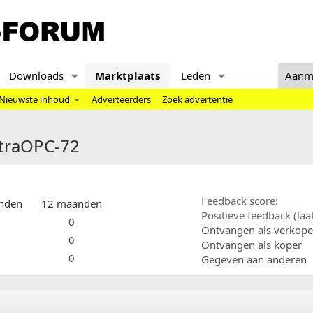
Downloads
Marktplaats
Leden
Aanm
Nieuwste inhoud
Adverteerders
Zoek advertentie
ctraOPC-72
Feedback score
nden
12 maanden
Positieve feedback (la
0
Ontvangen als verkope
0
Ontvangen als koper
0
Gegeven aan anderen