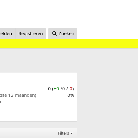
elden
Registreren
Zoeken
0 (
+0
/
0
/
-0
)
atste 12 maanden)
0%
r
Filters