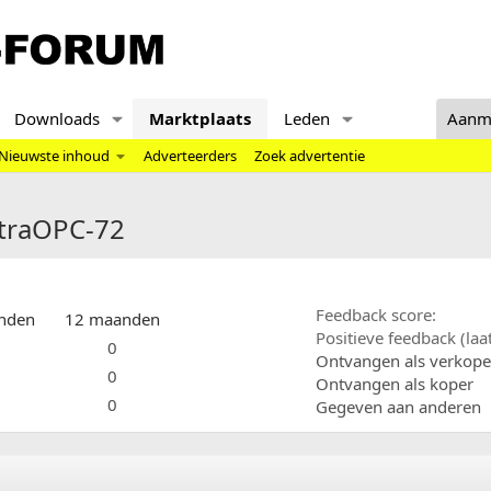
Downloads
Marktplaats
Leden
Aanm
Nieuwste inhoud
Adverteerders
Zoek advertentie
ctraOPC-72
Feedback score
nden
12 maanden
Positieve feedback (la
0
Ontvangen als verkope
0
Ontvangen als koper
0
Gegeven aan anderen