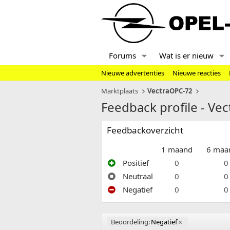
Forums
Wat is er nieuw
Nieuwe advertenties
Nieuwe reacties
Marktplaats
VectraOPC-72
Feedback profile - Ve
Feedbackoverzicht
1 maand
6 maa
Positief
0
0
Neutraal
0
0
Negatief
0
0
Beoordeling:
Negatief