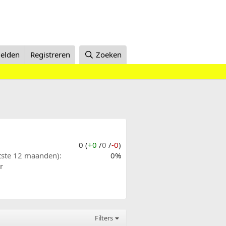
elden
Registreren
Zoeken
0 (
+0
/
0
/
-0
)
atste 12 maanden)
0%
r
Filters