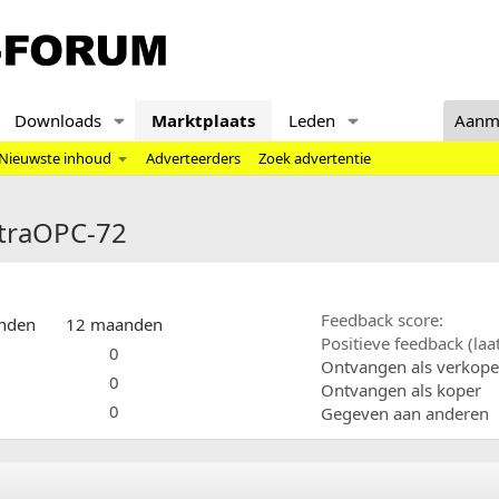
Downloads
Marktplaats
Leden
Aanm
Nieuwste inhoud
Adverteerders
Zoek advertentie
ctraOPC-72
Feedback score
nden
12 maanden
Positieve feedback (la
0
Ontvangen als verkope
0
Ontvangen als koper
0
Gegeven aan anderen