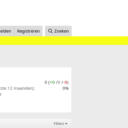
elden
Registreren
Zoeken
0 (
+0
/
0
/
-0
)
atste 12 maanden)
0%
r
Filters