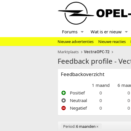
Forums
Wat is er nieuw
Nieuwe advertenties
Nieuwe reacties
Marktplaats
VectraOPC-72
Feedback profile - Ve
Feedbackoverzicht
1 maand
6 maa
Positief
0
0
Neutraal
0
0
Negatief
0
0
Period:
6 maanden