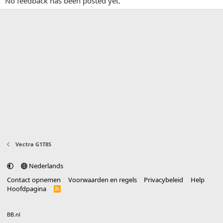
No feedback has been posted yet.
Vectra G1T8S
Nederlands
Contact opnemen
Voorwaarden en regels
Privacybeleid
Help
Hoofdpagina
R
S
S
®
Community platform by XenForo
© 2010-2025 XenForo Ltd.
vertaald door
BB.nl