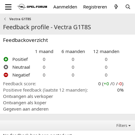
Aanmelden
Registreren
Vectra G1T8S
Feedback profile - Vectra G1T8S
Feedbackoverzicht
1 maand
6 maanden
12 maanden
Positief
0
0
0
Neutraal
0
0
0
Negatief
0
0
0
Feedback score
0 (
+0
/
0
/
-0
)
Positieve feedback (laatste 12 maanden)
0%
Ontvangen als verkoper
Ontvangen als koper
Gegeven aan anderen
Filters