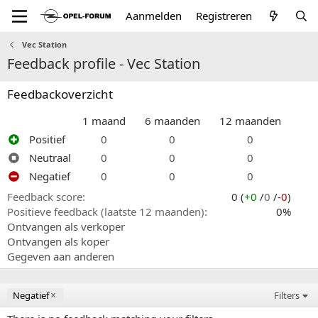
Aanmelden
Registreren
Vec Station
Feedback profile - Vec Station
Feedbackoverzicht
1 maand
6 maanden
12 maanden
Positief
0
0
0
Neutraal
0
0
0
Negatief
0
0
0
Feedback score
0 (
+0
/
0
/
-0
)
Positieve feedback (laatste 12 maanden)
0%
Ontvangen als verkoper
Ontvangen als koper
Gegeven aan anderen
Negatief
Filters