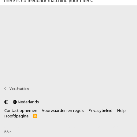
There is no feedback matching your filters.
Vec Station
Nederlands
Contact opnemen
Voorwaarden en regels
Privacybeleid
Help
Hoofdpagina
R
S
S
®
Community platform by XenForo
© 2010-2025 XenForo Ltd.
vertaald door
BB.nl