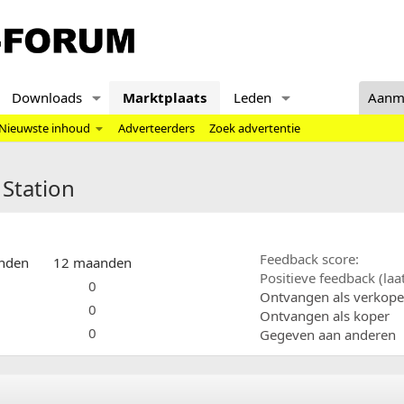
Downloads
Marktplaats
Leden
Aanm
Nieuwste inhoud
Adverteerders
Zoek advertentie
 Station
Feedback score
nden
12 maanden
Positieve feedback (la
0
Ontvangen als verkope
0
Ontvangen als koper
0
Gegeven aan anderen