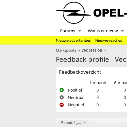
Forums
Wat is er nieuw
Nieuwe advertenties
Nieuwe reacties
Marktplaats
Vec Station
Feedback profile - Vec
Feedbackoverzicht
1 maand
6 maa
Positief
0
0
Neutraal
0
0
Negatief
0
0
Period:
1 jaar