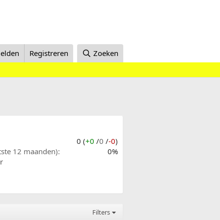
elden
Registreren
Zoeken
0 (
+0
/
0
/
-0
)
atste 12 maanden)
0%
r
Filters