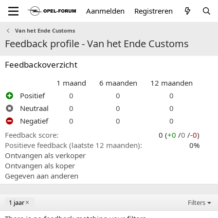
Aanmelden
Registreren
Van het Ende Customs
Feedback profile - Van het Ende Customs
Feedbackoverzicht
1 maand
6 maanden
12 maanden
Positief
0
0
0
Neutraal
0
0
0
Negatief
0
0
0
Feedback score
0 (
+0
/
0
/
-0
)
Positieve feedback (laatste 12 maanden)
0%
Ontvangen als verkoper
Ontvangen als koper
Gegeven aan anderen
1 jaar
Filters