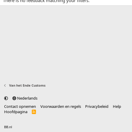
There is no feedback matching your filters.
Van het Ende Customs
Nederlands
Contact opnemen
Voorwaarden en regels
Privacybeleid
Help
Hoofdpagina
R
S
S
®
Community platform by XenForo
© 2010-2025 XenForo Ltd.
vertaald door
BB.nl