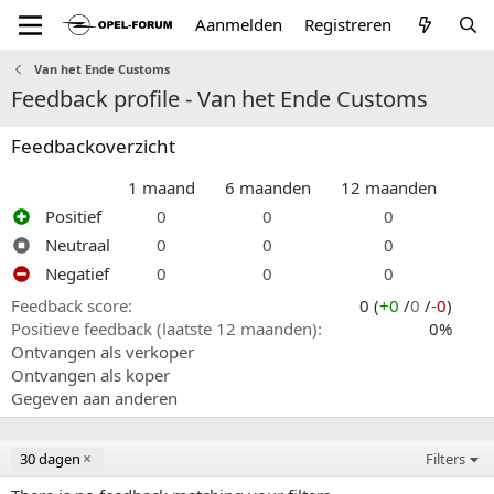
Aanmelden
Registreren
Van het Ende Customs
Feedback profile - Van het Ende Customs
Feedbackoverzicht
1 maand
6 maanden
12 maanden
Positief
0
0
0
Neutraal
0
0
0
Negatief
0
0
0
Feedback score
0 (
+0
/
0
/
-0
)
Positieve feedback (laatste 12 maanden)
0%
Ontvangen als verkoper
Ontvangen als koper
Gegeven aan anderen
30 dagen
Filters