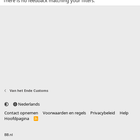
There is no feedback matching your filters.
Van het Ende Customs
Nederlands
Contact opnemen
Voorwaarden en regels
Privacybeleid
Help
Hoofdpagina
R
S
S
®
Community platform by XenForo
© 2010-2025 XenForo Ltd.
vertaald door
BB.nl