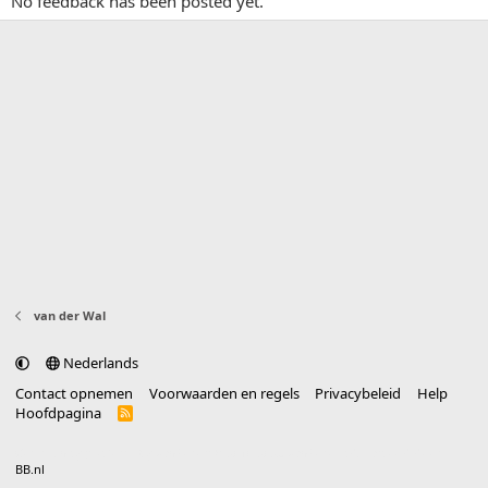
No feedback has been posted yet.
van der Wal
Nederlands
Contact opnemen
Voorwaarden en regels
Privacybeleid
Help
Hoofdpagina
R
S
S
®
Community platform by XenForo
© 2010-2025 XenForo Ltd.
vertaald door
BB.nl