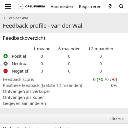
Aanmelden
Registreren
van der Wal
Feedback profile - van der Wal
Feedbackoverzicht
1 maand
6 maanden
12 maanden
Positief
0
0
0
Neutraal
0
0
0
Negatief
0
0
0
Feedback score
0 (
+0
/
0
/
-0
)
Positieve feedback (laatste 12 maanden)
0%
Ontvangen als verkoper
Ontvangen als koper
Gegeven aan anderen
Filters