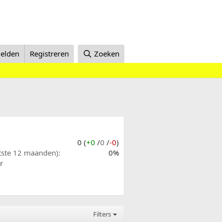
elden
Registreren
Zoeken
0 (
+0
/
0
/
-0
)
atste 12 maanden)
0%
r
Filters