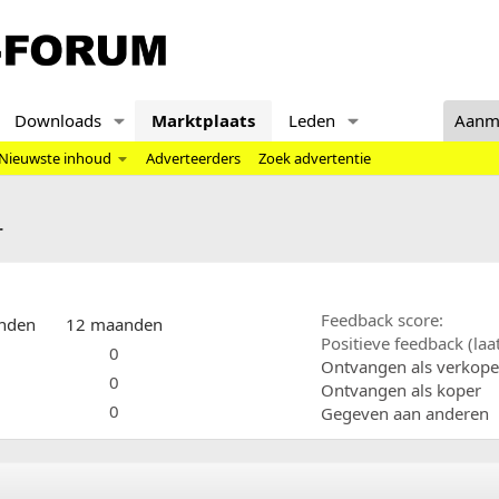
Downloads
Marktplaats
Leden
Aanm
Nieuwste inhoud
Adverteerders
Zoek advertentie
r
Feedback score
nden
12 maanden
Positieve feedback (la
0
Ontvangen als verkope
0
Ontvangen als koper
0
Gegeven aan anderen