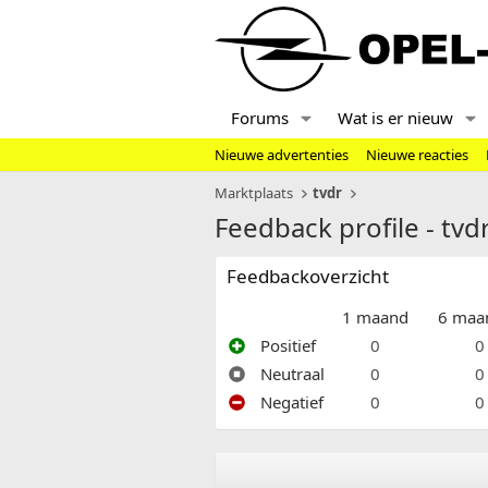
Forums
Wat is er nieuw
Nieuwe advertenties
Nieuwe reacties
Marktplaats
tvdr
Feedback profile - tvd
Feedbackoverzicht
1 maand
6 maa
Positief
0
0
Neutraal
0
0
Negatief
0
0