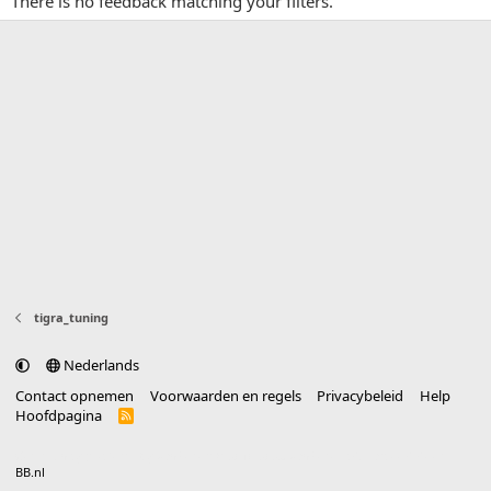
There is no feedback matching your filters.
tigra_tuning
Nederlands
Contact opnemen
Voorwaarden en regels
Privacybeleid
Help
Hoofdpagina
R
S
S
®
Community platform by XenForo
© 2010-2025 XenForo Ltd.
vertaald door
BB.nl