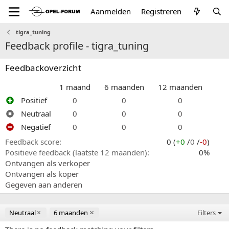
Aanmelden
Registreren
tigra_tuning
Feedback profile - tigra_tuning
Feedbackoverzicht
1 maand
6 maanden
12 maanden
Positief
0
0
0
Neutraal
0
0
0
Negatief
0
0
0
Feedback score
0 (
+0
/
0
/
-0
)
Positieve feedback (laatste 12 maanden)
0%
Ontvangen als verkoper
Ontvangen als koper
Gegeven aan anderen
Neutraal
6 maanden
Filters