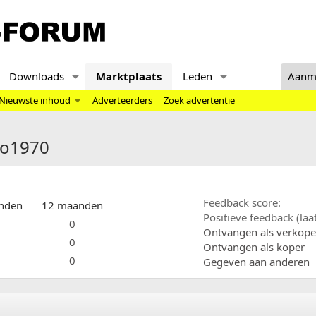
Downloads
Marktplaats
Leden
Aanm
Nieuwste inhoud
Adverteerders
Zoek advertentie
eo1970
Feedback score
nden
12 maanden
Positieve feedback (la
0
Ontvangen als verkope
0
Ontvangen als koper
0
Gegeven aan anderen