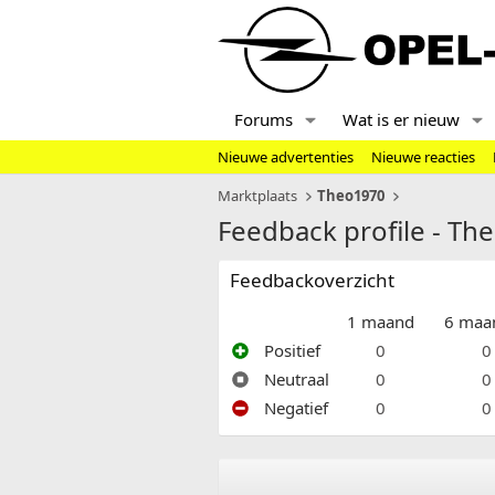
Forums
Wat is er nieuw
Nieuwe advertenties
Nieuwe reacties
Marktplaats
Theo1970
Feedback profile - Th
Feedbackoverzicht
1 maand
6 maa
Positief
0
0
Neutraal
0
0
Negatief
0
0