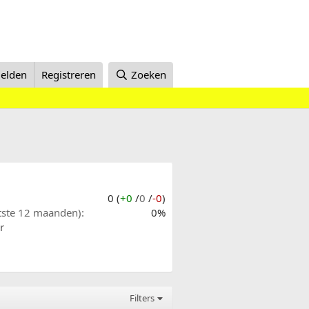
elden
Registreren
Zoeken
0 (
+0
/
0
/
-0
)
atste 12 maanden)
0%
r
Filters