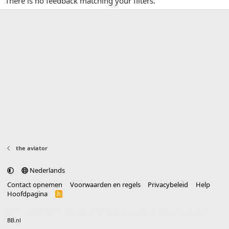
There is no feedback matching your filters.
the aviator
Nederlands
Contact opnemen
Voorwaarden en regels
Privacybeleid
Help
Hoofdpagina
R
S
S
®
Community platform by XenForo
© 2010-2025 XenForo Ltd.
vertaald door
BB.nl