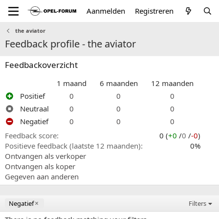
Aanmelden
Registreren
the aviator
Feedback profile - the aviator
Feedbackoverzicht
1 maand
6 maanden
12 maanden
Positief
0
0
0
Neutraal
0
0
0
Negatief
0
0
0
Feedback score
0 (
+0
/
0
/
-0
)
Positieve feedback (laatste 12 maanden)
0%
Ontvangen als verkoper
Ontvangen als koper
Gegeven aan anderen
Negatief
Filters