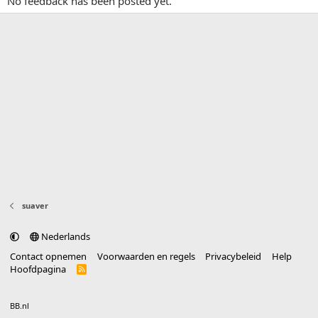
No feedback has been posted yet.
suaver
Nederlands
Contact opnemen
Voorwaarden en regels
Privacybeleid
Help
Hoofdpagina
R
S
S
®
Community platform by XenForo
© 2010-2025 XenForo Ltd.
vertaald door
BB.nl