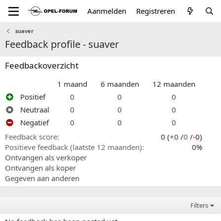
Aanmelden
Registreren
suaver
Feedback profile - suaver
Feedbackoverzicht
1 maand
6 maanden
12 maanden
Positief
0
0
0
Neutraal
0
0
0
Negatief
0
0
0
Feedback score
0 (
+0
/
0
/
-0
)
Positieve feedback (laatste 12 maanden)
0%
Ontvangen als verkoper
Ontvangen als koper
Gegeven aan anderen
Filters