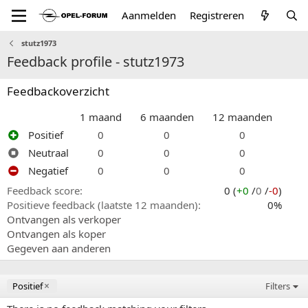
Aanmelden
Registreren
stutz1973
Feedback profile - stutz1973
Feedbackoverzicht
1 maand
6 maanden
12 maanden
Positief
0
0
0
Neutraal
0
0
0
Negatief
0
0
0
Feedback score
0 (
+0
/
0
/
-0
)
Positieve feedback (laatste 12 maanden)
0%
Ontvangen als verkoper
Ontvangen als koper
Gegeven aan anderen
Positief
Filters