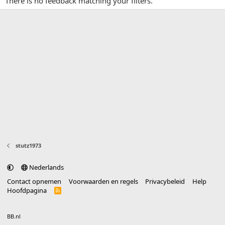
There is no feedback matching your filters.
stutz1973
Nederlands
Contact opnemen
Voorwaarden en regels
Privacybeleid
Help
Hoofdpagina
R
S
S
®
Community platform by XenForo
© 2010-2025 XenForo Ltd.
vertaald door
BB.nl